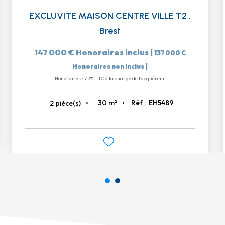
EXCLUVITE MAISON CENTRE VILLE T2
,
Brest
147 000 €
Honoraires inclus
|
137 000 €
|
Honoraires non inclus
Honoraires : 7,3% TTC à la charge de l'acquéreur
30
m²
Réf :
EH5489
2
pièce(s)