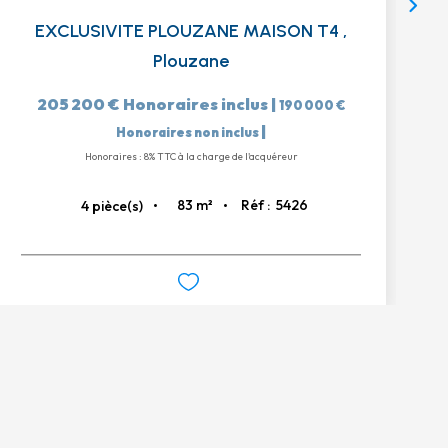
EXCLUSIVITE PLOUZANE MAISON T4
,
Plouzane
205 200 €
Honoraires inclus
|
190 000 €
|
Honoraires non inclus
Honoraires : 8% TTC à la charge de l'acquéreur
83
m²
Réf :
5426
4
pièce(s)