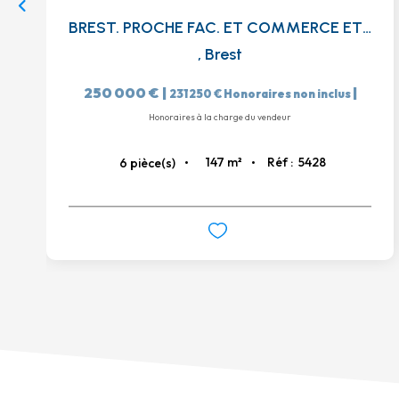
BREST. PROCHE FAC. ET COMMERCE ET TRANSPORT
,
Brest
250 000 €
|
|
231 250 €
Honoraires non inclus
Honoraires à la charge du vendeur
147
m²
Réf :
5428
6
pièce(s)