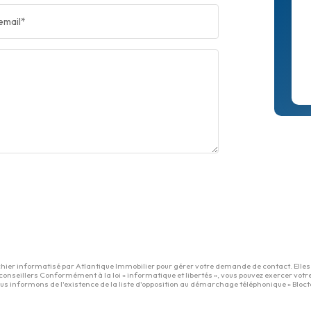
email*
chier informatisé par Atlantique Immobilier pour gérer votre demande de contact. Elles s
conseillers Conformément à la loi « informatique et libertés », vous pouvez exercer votr
informons de l'existence de la liste d'opposition au démarchage téléphonique « Bloctel »