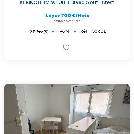
KERINOU T2 MEUBLE Avec Gout
,
Brest
Loyer 700 €/mois
charges comprises
45
M²
Réf :
150ROB
2
Pièce(s)