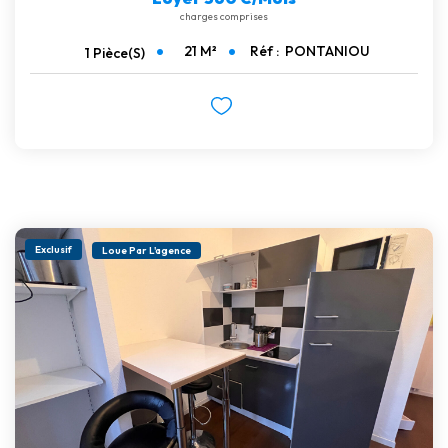
charges comprises
21
M²
Réf :
PONTANIOU
1
Pièce(s)
Exclusif
Loue Par L'agence