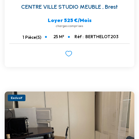
CENTRE VILLE STUDIO MEUBLE
,
Brest
Loyer 525 €/mois
charges comprises
25
M²
Réf :
BERTHELOT203
1
Pièce(s)
Exclusif