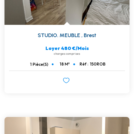
STUDIO. MEUBLE
,
Brest
Loyer 480 €/mois
charges comprises
18
M²
Réf :
150ROB
1
Pièce(s)