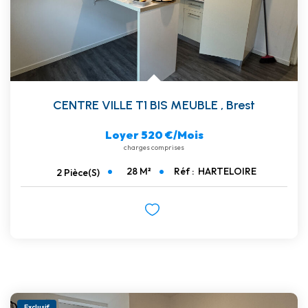
CENTRE VILLE T1 BIS MEUBLE
,
Brest
Loyer 520 €/mois
charges comprises
28
M²
Réf :
HARTELOIRE
2
Pièce(s)
Exclusif