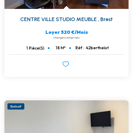
CENTRE VILLE STUDIO MEUBLE
,
Brest
Loyer 520 €/mois
charges comprises
18
M²
Réf :
42berthelot
1
Pièce(s)
Exclusif