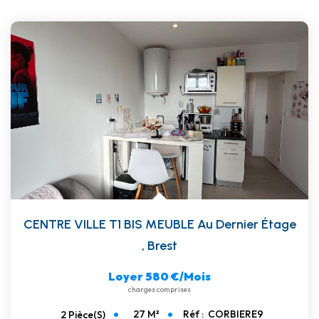
CENTRE VILLE T1 BIS MEUBLE Au Dernier Étage
,
Brest
Loyer 580 €/mois
charges comprises
27
M²
Réf :
CORBIERE9
2
Pièce(s)