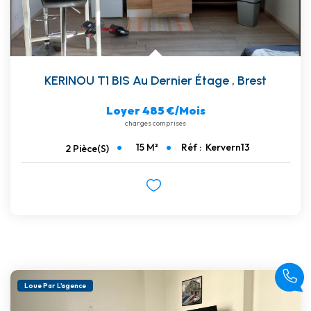
KERINOU T1 BIS Au Dernier Étage
,
Brest
Loyer 485 €/mois
charges comprises
15
M²
Réf :
Kervern13
2
Pièce(s)
Loue Par L'agence