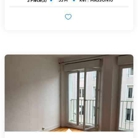
35
M²
Réf :
MASSON10
3
Pièce(s)