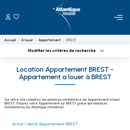
ACHETER
Accueil
A louer
Appartement
BREST
ESTIMER
Modifier les critères de recherche
Type de transaction
Localisation
Acheter
Localisation
INVESTIR
Location Appartement BREST -
Type de bien
Sélectionnez...
Surface min
Appartement a louer à BREST
PROGRAMME NEUF
Budget max
Plus de critères
LOUER
Sur notre site consultez les annonces immobilière de Appartement à louer
Créer une alerte
BREST. Trouvez votre Appartement sur BREST grâce aux annonces
immobilières de Atlantique Immobilier.
AGENCE
Achat / Vente Appartement BREST