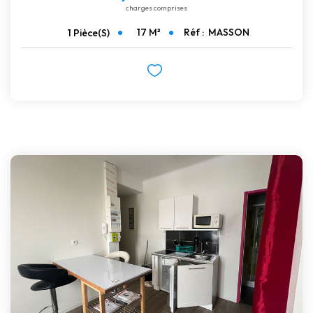
charges comprises
17
M²
Réf :
MASSON
1
Pièce(s)