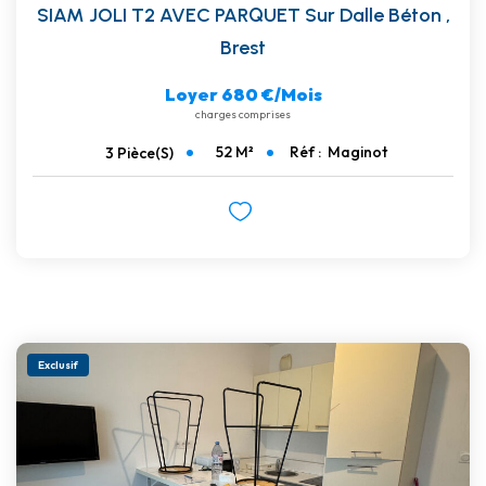
SIAM JOLI T2 AVEC PARQUET Sur Dalle Béton
,
Brest
Loyer 680 €/mois
charges comprises
52
M²
Réf :
Maginot
3
Pièce(s)
Exclusif