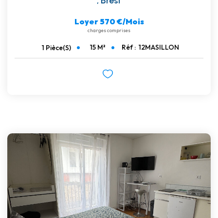
,
Brest
Loyer 570 €/mois
charges comprises
15
M²
Réf :
12MASILLON
1
Pièce(s)