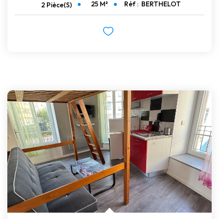
25
M²
Réf :
BERTHELOT
2
Pièce(s)