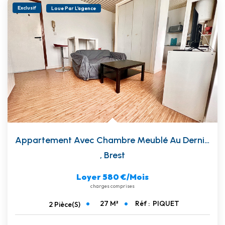
Exclusif
Loue Par L'agence
Appartement Avec Chambre Meublé Au Dernier Étage
,
Brest
Loyer 580 €/mois
charges comprises
27
M²
Réf :
PIQUET
2
Pièce(s)