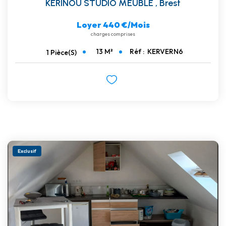
KERINOU STUDIO MEUBLE
,
Brest
Loyer 440 €/mois
charges comprises
13
M²
Réf :
KERVERN6
1
Pièce(s)
Exclusif