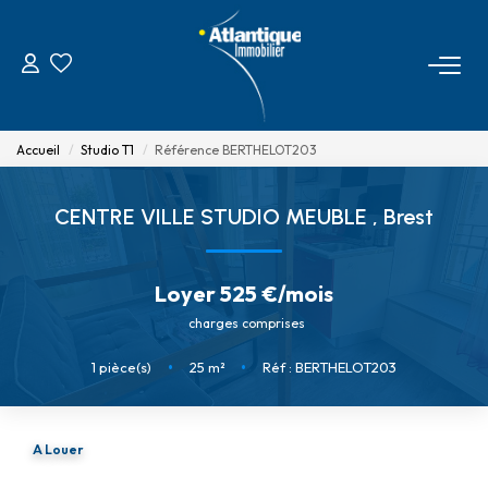
ACHETER
Accueil
Studio T1
Référence BERTHELOT203
ESTIMER
CENTRE VILLE STUDIO MEUBLE
,
Brest
INVESTIR
Loyer 525 €/mois
PROGRAMME NEUF
charges comprises
LOUER
1
pièce(s)
•
25
m²
•
Réf : BERTHELOT203
AGENCE
A Louer