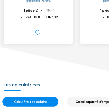
garantie: 475 €
gar
18
m²
1
pièce(s)
1
pièc
Réf :
BOUILLON302
R
Les calculatrices
Calcul Frais de notaire
Calcul capacité d'emp