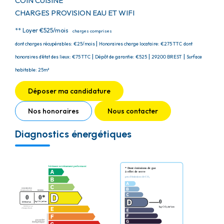
COIN CUISINE
CHARGES PROVISION EAU ET WIFI
**
Loyer €525/mois
charges comprises
|
dont charges récupérables: €25/mois
Honoraires charge locataire: €275 TTC
dont
|
|
|
honoraires d'état des lieux: €75 TTC
Dépôt de garantie: €525
29200 BREST
Surface
habitable: 25m²
Déposer ma candidature
Nos honoraires
Nous contacter
Diagnostics énergétiques